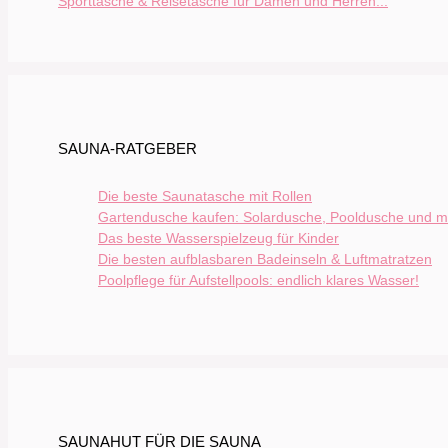
Sporttasche & Reisetasche für Damen und Herren...
SAUNA-RATGEBER
Die beste Saunatasche mit Rollen
Gartendusche kaufen: Solardusche, Pooldusche und m
Das beste Wasserspielzeug für Kinder
Die besten aufblasbaren Badeinseln & Luftmatratzen
Poolpflege für Aufstellpools: endlich klares Wasser!
SAUNAHUT FÜR DIE SAUNA