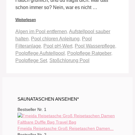
Hauch grünlich, und du fragst dich: War das
schon immer so? Nein, war es nicht …
Weiterlesen
Schlagwörter
Algen im Pool entfernen
,
Aufstellpool sauber
halten
,
Pool chloren Anleitung
,
Pool
Filteranlage
,
Pool pH-Wert
,
Pool Wasserpflege
,
Poolpflege Aufstellpool
,
Poolpflege Ratgeber
,
Poolpflege Set
,
Stoßchlorung Pool
SAUNATASCHEN ANSEHEN*
Bestseller Nr. 1
Fmeida Reisetasche Groß Reisetaschen Damen...
Bestseller Nr. 2