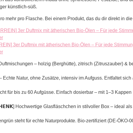
er künstlich-süß.
ro mehr pro Flasche. Bei einem Produkt, das du dir direkt in die
N] 3er Duftmix mit ätherischen Bio-Ölen – Für jede Stimmu
er
ine Duftmischungen – holzig (Berghütte), zitrisch (Zitruszauber) & 
Öle – Echte Natur, ohne Zusätze, intensiv im Aufguss. Entfaltet s
] Reicht für bis zu 60 Aufgüsse. Einfach dosierbar – mit 1–3 Kapp
𝗘𝗦𝗖𝗛𝗘𝗡𝗞] Hochwertige Glasfläschchen in stilvoller Box – ide
] Heldengrün steht für echte Naturprodukte. Bio-zertifiziert (DE-ÖK