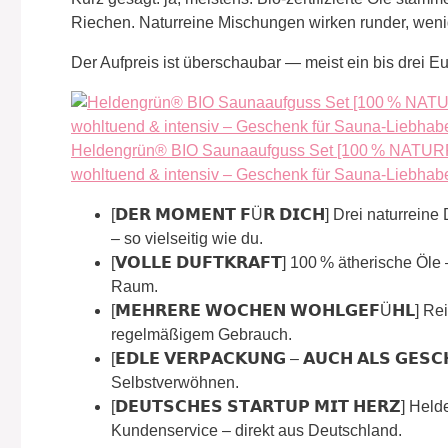
Riechen. Naturreine Mischungen wirken runder, wenig
Der Aufpreis ist überschaubar — meist ein bis drei Eu
Heldengrün® BIO Saunaaufguss Set [100 % NATURREI
wohltuend & intensiv – Geschenk für Sauna-Liebhab
[𝗗𝗘𝗥 𝗠𝗢𝗠𝗘𝗡𝗧 𝗙Ü𝗥 𝗗𝗜𝗖𝗛] Drei naturre
– so vielseitig wie du.
[𝗩𝗢𝗟𝗟𝗘 𝗗𝗨𝗙𝗧𝗞𝗥𝗔𝗙𝗧] 100 % ätherische 
Raum.
[𝗠𝗘𝗛𝗥𝗘𝗥𝗘 𝗪𝗢𝗖𝗛𝗘𝗡 𝗪𝗢𝗛𝗟𝗚𝗘𝗙Ü𝗛𝗟
regelmäßigem Gebrauch.
[𝗘𝗗𝗟𝗘 𝗩𝗘𝗥𝗣𝗔𝗖𝗞𝗨𝗡𝗚 – 𝗔𝗨𝗖𝗛 𝗔𝗟𝗦 
Selbstverwöhnen.
[𝗗𝗘𝗨𝗧𝗦𝗖𝗛𝗘𝗦 𝗦𝗧𝗔𝗥𝗧𝗨𝗣 𝗠𝗜𝗧 𝗛𝗘𝗥𝗭
Kundenservice – direkt aus Deutschland.