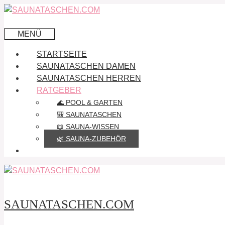
Zum
Inhalt
springen
MENÜ
STARTSEITE
SAUNATASCHEN DAMEN
SAUNATASCHEN HERREN
RATGEBER
🌊 POOL & GARTEN
🎒 SAUNATASCHEN
📖 SAUNA-WISSEN
🌿 SAUNA-ZUBEHÖR
SAUNATASCHEN.COM