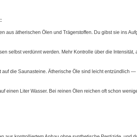
:
 aus ätherischen Ölen und Trägerstoffen. Du gibst sie ins Aufgu
sen selbst verdünnt werden. Mehr Kontrolle über die Intensität
auf die Saunasteine. Ätherische Öle sind leicht entzündlich — 
at auf einen Liter Wasser. Bei reinen Ölen reichen oft schon weni
mmen aus kontrolliertem Anbau ohne synthetische Pestizide, und 