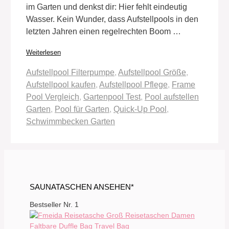
im Garten und denkst dir: Hier fehlt eindeutig
Wasser. Kein Wunder, dass Aufstellpools in den
letzten Jahren einen regelrechten Boom …
Weiterlesen
Schlagwörter
Aufstellpool Filterpumpe
,
Aufstellpool Größe
,
Aufstellpool kaufen
,
Aufstellpool Pflege
,
Frame
Pool Vergleich
,
Gartenpool Test
,
Pool aufstellen
Garten
,
Pool für Garten
,
Quick-Up Pool
,
Schwimmbecken Garten
SAUNATASCHEN ANSEHEN*
Bestseller Nr. 1