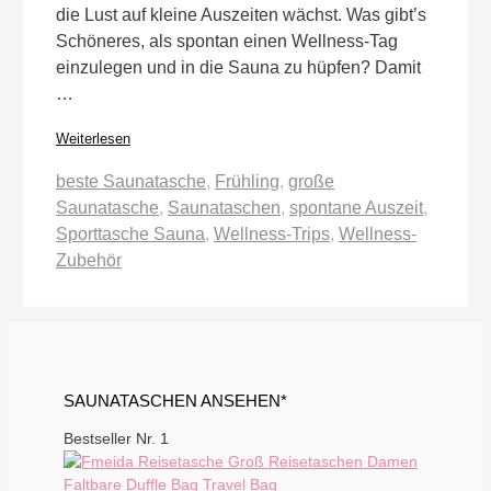
die Lust auf kleine Auszeiten wächst. Was gibt’s
Schöneres, als spontan einen Wellness-Tag
einzulegen und in die Sauna zu hüpfen? Damit
…
Weiterlesen
Schlagwörter
beste Saunatasche
,
Frühling
,
große
Saunatasche
,
Saunataschen
,
spontane Auszeit
,
Sporttasche Sauna
,
Wellness-Trips
,
Wellness-
Zubehör
SAUNATASCHEN ANSEHEN*
Bestseller Nr. 1