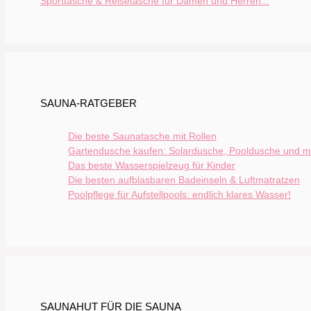
Sporttasche & Reisetasche für Damen und Herren...
SAUNA-RATGEBER
Die beste Saunatasche mit Rollen
Gartendusche kaufen: Solardusche, Pooldusche und m
Das beste Wasserspielzeug für Kinder
Die besten aufblasbaren Badeinseln & Luftmatratzen
Poolpflege für Aufstellpools: endlich klares Wasser!
SAUNAHUT FÜR DIE SAUNA