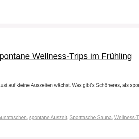
pontane Wellness-Trips im Frühling
 Lust auf kleine Auszeiten wächst. Was gibt’s Schöneres, als sp
aunataschen
,
spontane Auszeit
,
Sporttasche Sauna
,
Wellness-T