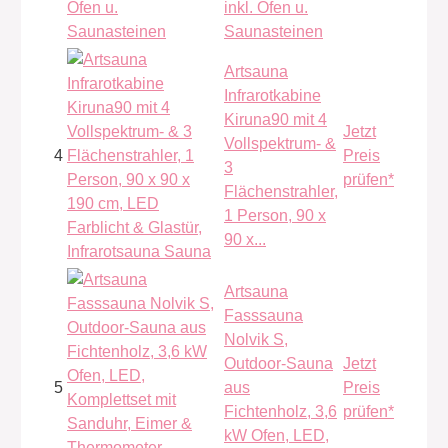
inkl. Ofen u.
Saunasteinen
Artsauna
Infrarotkabine
Kiruna90 mit 4
Jetzt
Vollspektrum- &
4
Preis
3
prüfen*
Flächenstrahler,
1 Person, 90 x
90 x...
Artsauna
Fasssauna
Nolvik S,
Outdoor-Sauna
Jetzt
5
aus
Preis
Fichtenholz, 3,6
prüfen*
kW Ofen, LED,