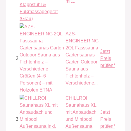
mit...
AZS-
ENGINEERING
2QL Fasssauna
Jetzt
Gartensaunas
2
Preis
Garten Outdoor
prüfen*
Sauna aus
Fichtenholz –
Verschiedene...
CHILLROI
Saunahaus XL
mit Anbaudach
Jetzt
3
und Minipool
Preis
Außensauna
prüfen*