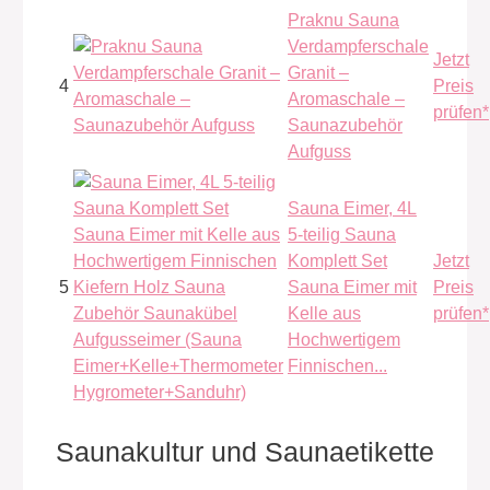
Praknu Sauna
Verdampferschale
Jetzt
Granit –
4
Preis
Aromaschale –
prüfen*
Saunazubehör
Aufguss
Sauna Eimer, 4L
5-teilig Sauna
Komplett Set
Jetzt
5
Sauna Eimer mit
Preis
Kelle aus
prüfen*
Hochwertigem
Finnischen...
Saunakultur und Saunaetikette