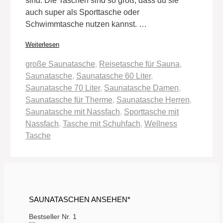
sind. Die Taschen sind so groß, dass du sie
auch super als Sporttasche oder
Schwimmtasche nutzen kannst. …
Weiterlesen
Schlagwörter
große Saunatasche
,
Reisetasche für Sauna
,
Saunatasche
,
Saunatasche 60 Liter
,
Saunatasche 70 Liter
,
Saunatasche Damen
,
Saunatasche für Therme
,
Saunatasche Herren
,
Saunatasche mit Nassfach
,
Sporttasche mit
Nassfach
,
Tasche mit Schuhfach
,
Wellness
Tasche
SAUNATASCHEN ANSEHEN*
Bestseller Nr. 1