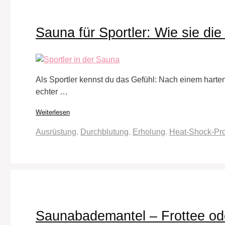
Sauna für Sportler: Wie sie die
Als Sportler kennst du das Gefühl: Nach einem harten
echter …
Weiterlesen
Schlagwörter
Ausrüstung
,
Durchblutung
,
Erholung
,
Heat-Shock-Pro
Saunabademantel – Frottee od