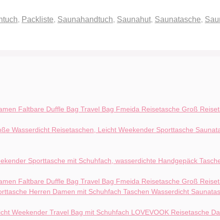
htuch
,
Packliste
,
Saunahandtuch
,
Saunahut
,
Saunatasche
,
Sau
Fmeida Reisetasche Groß Reise
Fmeida Reisetasche Groß Reise
LOVEVOOK Reisetasche Dam