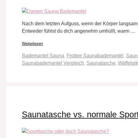
Nach dem letzten Aufguss, wenn der Körper langsam h
Entweder fühlst du dich angenehm umhüllt, warm …
Weiterlesen
Schlagwörter
Bademantel Sauna
,
Frottee Saunabademantel
,
Sauna
Saunabademantel Vergleich
,
Saunatasche
,
Waffelpi
Saunatasche vs. normale Sport