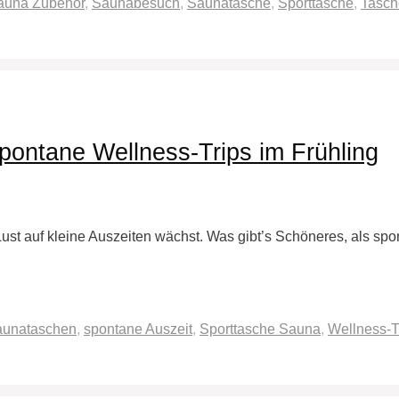
auna Zubehör
,
Saunabesuch
,
Saunatasche
,
Sporttasche
,
Tasch
pontane Wellness-Trips im Frühling
 Lust auf kleine Auszeiten wächst. Was gibt’s Schöneres, als sp
aunataschen
,
spontane Auszeit
,
Sporttasche Sauna
,
Wellness-T