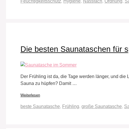
Schlagwörter
Feuchtigkeitsschutz
,
Hygiene
,
Nassfach
,
Ordnung
,
S
Die besten Saunataschen für s
Der Frühling ist da, die Tage werden länger, und die
Sauna zu hüpfen? Damit …
Weiterlesen
Schlagwörter
beste Saunatasche
,
Frühling
,
große Saunatasche
,
S