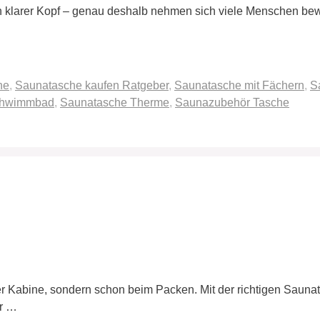
klarer Kopf – genau deshalb nehmen sich viele Menschen bewuss
ne
,
Saunatasche kaufen Ratgeber
,
Saunatasche mit Fächern
,
S
chwimmbad
,
Saunatasche Therme
,
Saunazubehör Tasche
r Kabine, sondern schon beim Packen. Mit der richtigen Saunata
er …